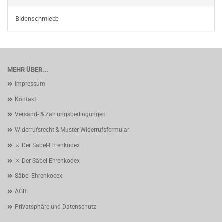
Bidenschmiede
MEHR ÜBER...
Impressum
Kontakt
Versand- & Zahlungsbedingungen
Widerrufsrecht & Muster-Widerrufsformular
⚔️ Der Säbel-Ehrenkodex
⚔️ Der Säbel-Ehrenkodex
Säbel-Ehrenkodex
AGB
Privatsphäre und Datenschutz