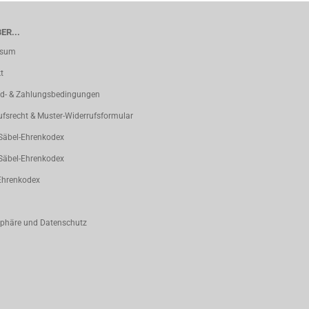
ER...
ssum
t
d- & Zahlungsbedingungen
ufsrecht & Muster-Widerrufsformular
 Säbel-Ehrenkodex
 Säbel-Ehrenkodex
Ehrenkodex
sphäre und Datenschutz