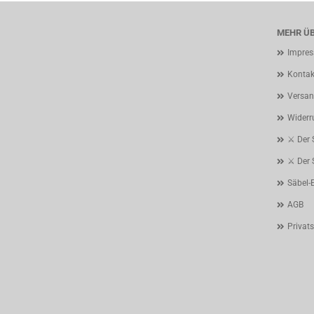
MEHR ÜB
Impre
Kontak
Versan
Widerr
⚔️ Der
⚔️ Der
Säbel-
AGB
Privat