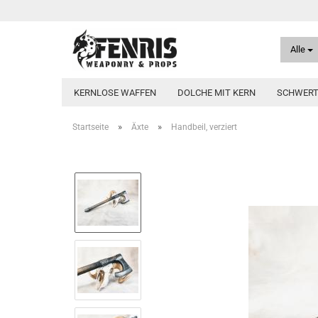
Alle
KERNLOSE WAFFEN
DOLCHE MIT KERN
SCHWERT
»
»
Startseite
Äxte
Handbeil, verziert