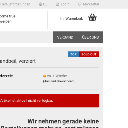
 Herausforderungen
DE
Login
Merkzettel
come true.
Ihr Warenkorb
werden.
VERSAND
ÜBER UNS
TOP
SOLD OUT
andbeil, verziert
eferzeit:
ca. 1 Woche
(Ausland abweichend)
Artikel ist aktuell nicht verfügbar.
Wir nehmen gerade keine