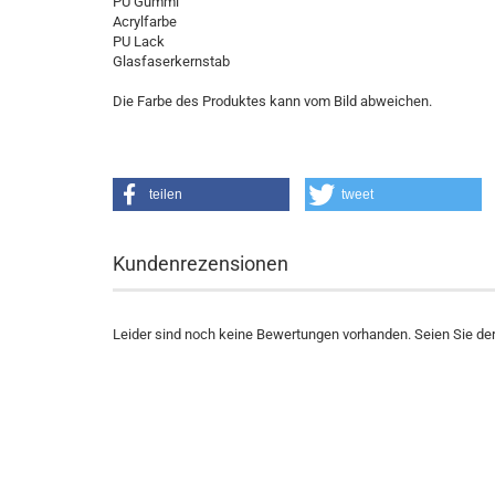
PU Gummi
Acrylfarbe
PU Lack
Glasfaserkernstab
Die Farbe des Produktes kann vom Bild abweichen.
teilen
tweet
Kundenrezensionen
Leider sind noch keine Bewertungen vorhanden. Seien Sie der 