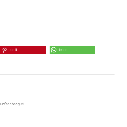
pin it
teilen