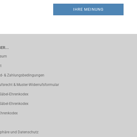
IHRE MEINUNG
ER...
ssum
t
d- & Zahlungsbedingungen
ufsrecht & Muster-Widerrufsformular
 Säbel-Ehrenkodex
 Säbel-Ehrenkodex
Ehrenkodex
sphäre und Datenschutz