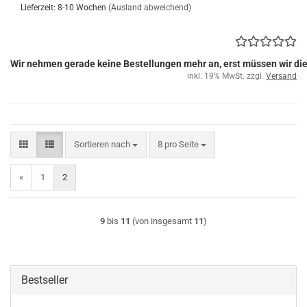
Lieferzeit: 8-10 Wochen
(Ausland abweichend)
Wir nehmen gerade keine Bestellungen mehr an, erst müssen wir di
inkl. 19% MwSt. zzgl.
Versand
Sortieren nach
pro Seite
Sortieren nach
8 pro Seite
«
1
2
9
bis
11
(von insgesamt
11
)
Bestseller