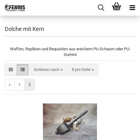
Dolche mit Kern
Waffen, Repliken und Requisiten aus weichem PU-Schaum oder PU-
Gummi
Sortieren nach
pro Seite
Sortieren nach
8 pro Seite
«
1
2